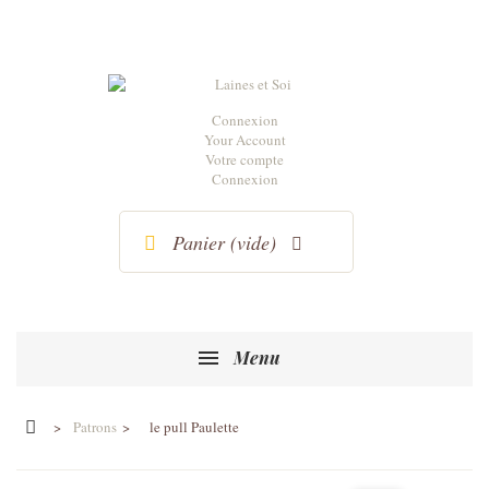
Connexion
Your Account
Votre compte
Connexion
Panier
(vide)
Menu
>
Patrons
>
le pull Paulette