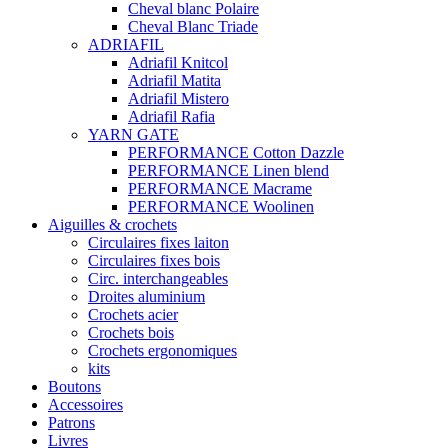
Cheval blanc Polaire
Cheval Blanc Triade
ADRIAFIL
Adriafil Knitcol
Adriafil Matita
Adriafil Mistero
Adriafil Rafia
YARN GATE
PERFORMANCE Cotton Dazzle
PERFORMANCE Linen blend
PERFORMANCE Macrame
PERFORMANCE Woolinen
Aiguilles & crochets
Circulaires fixes laiton
Circulaires fixes bois
Circ. interchangeables
Droites aluminium
Crochets acier
Crochets bois
Crochets ergonomiques
kits
Boutons
Accessoires
Patrons
Livres