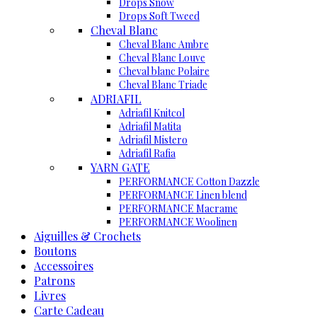
Drops Snow
Drops Soft Tweed
Cheval Blanc
Cheval Blanc Ambre
Cheval Blanc Louve
Cheval blanc Polaire
Cheval Blanc Triade
ADRIAFIL
Adriafil Knitcol
Adriafil Matita
Adriafil Mistero
Adriafil Rafia
YARN GATE
PERFORMANCE Cotton Dazzle
PERFORMANCE Linen blend
PERFORMANCE Macrame
PERFORMANCE Woolinen
Aiguilles & Crochets
Boutons
Accessoires
Patrons
Livres
Carte Cadeau