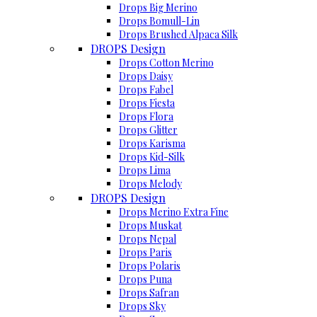
Drops Big Merino
Drops Bomull-Lin
Drops Brushed Alpaca Silk
DROPS Design
Drops Cotton Merino
Drops Daisy
Drops Fabel
Drops Fiesta
Drops Flora
Drops Glitter
Drops Karisma
Drops Kid-Silk
Drops Lima
Drops Melody
DROPS Design
Drops Merino Extra Fine
Drops Muskat
Drops Nepal
Drops Paris
Drops Polaris
Drops Puna
Drops Safran
Drops Sky