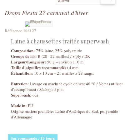
Drops Fiesta 27 carnaval d'hiver
Référence
106127
Laine à chaussettes traitée superwash
Composition:
75% laine, 25% polyamide
Groupe de fils:
B (20 - 22 mailles
) / 8 ply / DK
Largeur/Longueur:
50 g = environ 110 m
Taille d'aiguilles recommandée:
4 mm
Échantillon:
10 x 10 cm = 21 mailles x 28 rangs.
Entretien:
Lavage en machine cycle délicat 40 °C / Ne pas utiliser
d'assouplissant / Séchage à plat
Superwash:
oui
Made in:
EU
Origine matière première:
Laine d'Amérique du Sud, polyamide
d'Allemagne
Sur commande : 15 jours