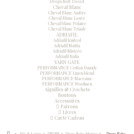
Drops Soft Tweed
Cheval Blanc
Cheval Blanc Ambre
Cheval Blanc Louve
Cheval blanc Polaire
Cheval Blanc Triade
ADRIAFIL
Adriafil Knitcol
Adriafil Matita
Adriafil Mistero
Adriafil Rafia
YARN GATE
PERFORMANCE Cotton Dazzle
PERFORMANCE Linen blend
PERFORMANCE Macrame
PERFORMANCE Woolinen
Aiguilles & Crochets
Boutons
Accessoires
Patrons
Livres
Carte Cadeau
>
Fils & Laines
>
DROPS
>
Drops Baby Merino
>
Drops Baby