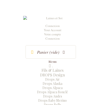
Connexion
Your Account
Votre compte
Connexion
Panier
(vide)
Menu
.
Menu
Fermer
Fils & Laines
DROPS Design
Drops Air
Drops Alaska
Drops Alpaca
Drops Alpaca Bouclé
Drops Andes
Drops Baby Merino
Drops Belle