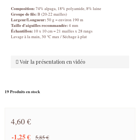
Composition:
74% alpaga, 18% polyamide, 8% laine
Groupe de fils:
B (20-22 mailles)
Largeur/Longueur:
50 g = environ 190 m
Taille d'aiguilles recommandée:
4 mm
Échantillon:
10 x 10 cm = 21 mailles x 28 rangs
Lavage à la main, 30 °C max / Séchage à plat
Voir la présentation en vidéo
19
Produits en stock
4,60 €
-1,25 €
5,85 €