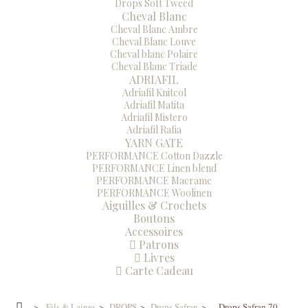
Drops Soft Tweed
Cheval Blanc
Cheval Blanc Ambre
Cheval Blanc Louve
Cheval blanc Polaire
Cheval Blanc Triade
ADRIAFIL
Adriafil Knitcol
Adriafil Matita
Adriafil Mistero
Adriafil Rafia
YARN GATE
PERFORMANCE Cotton Dazzle
PERFORMANCE Linen blend
PERFORMANCE Macrame
PERFORMANCE Woolinen
Aiguilles & Crochets
Boutons
Accessoires
Patrons
Livres
Carte Cadeau
>
Fils & Laines
>
DROPS
>
Drops Safran
>
Drops Safran 70