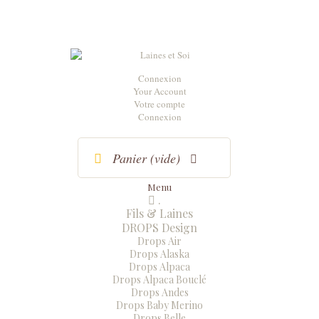
Connexion
Your Account
Votre compte
Connexion
Panier
(vide)
Menu
.
Menu
Fermer
Fils & Laines
DROPS Design
Drops Air
Drops Alaska
Drops Alpaca
Drops Alpaca Bouclé
Drops Andes
Drops Baby Merino
Drops Belle