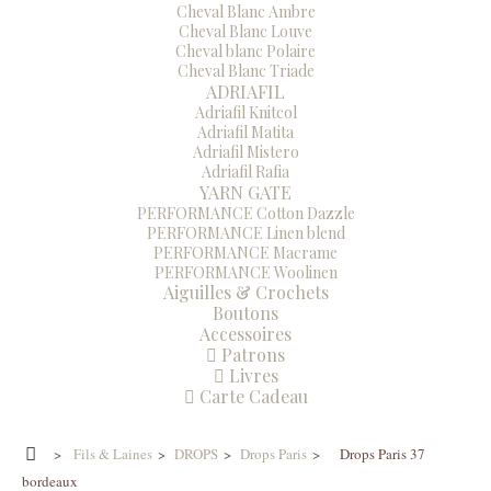
Cheval Blanc Ambre
Cheval Blanc Louve
Cheval blanc Polaire
Cheval Blanc Triade
ADRIAFIL
Adriafil Knitcol
Adriafil Matita
Adriafil Mistero
Adriafil Rafia
YARN GATE
PERFORMANCE Cotton Dazzle
PERFORMANCE Linen blend
PERFORMANCE Macrame
PERFORMANCE Woolinen
Aiguilles & Crochets
Boutons
Accessoires
Patrons
Livres
Carte Cadeau
>
Fils & Laines
>
DROPS
>
Drops Paris
>
Drops Paris 37
bordeaux