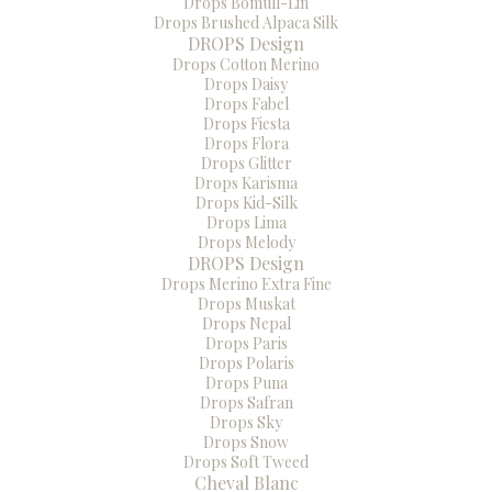
Drops Bomull-Lin
Drops Brushed Alpaca Silk
DROPS Design
Drops Cotton Merino
Drops Daisy
Drops Fabel
Drops Fiesta
Drops Flora
Drops Glitter
Drops Karisma
Drops Kid-Silk
Drops Lima
Drops Melody
DROPS Design
Drops Merino Extra Fine
Drops Muskat
Drops Nepal
Drops Paris
Drops Polaris
Drops Puna
Drops Safran
Drops Sky
Drops Snow
Drops Soft Tweed
Cheval Blanc