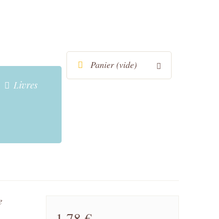
Panier
(vide)
Livres
e
1,78 €