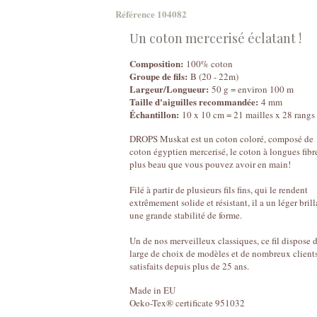
Référence
104082
Un coton mercerisé éclatant !
Composition:
100% coton
Groupe de fils:
B (20 - 22m)
Largeur/Longueur:
50 g = environ 100 m
Taille d'aiguilles recommandée:
4 mm
Échantillon:
10 x 10 cm = 21 mailles x 28 rangs
DROPS Muskat est un coton coloré, composé d
coton égyptien mercerisé, le coton à longues fibr
plus beau que vous pouvez avoir en main!
Filé à partir de plusieurs fils fins, qui le rendent
extrêmement solide et résistant, il a un léger brill
une grande stabilité de forme.
Un de nos merveilleux classiques, ce fil dispose d
large de choix de modèles et de nombreux client
satisfaits depuis plus de 25 ans.
Made in EU
Oeko-Tex® certificate 951032