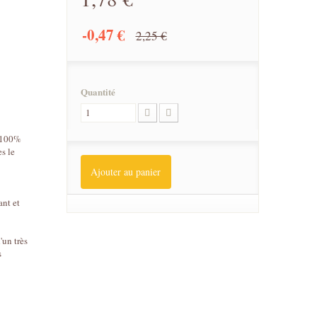
-0,47 €
2,25 €
Quantité
e 100%
es le
Ajouter au panier
ant et
'un très
s