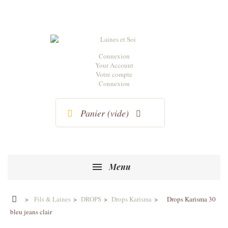
Connexion
Your Account
Votre compte
Connexion
Panier
(vide)
Menu
>
Fils & Laines
>
DROPS
>
Drops Karisma
>
Drops Karisma 30
bleu jeans clair