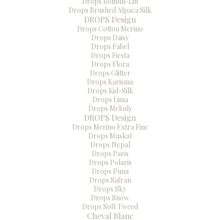
Drops Bomull-Lin
Drops Brushed Alpaca Silk
DROPS Design
Drops Cotton Merino
Drops Daisy
Drops Fabel
Drops Fiesta
Drops Flora
Drops Glitter
Drops Karisma
Drops Kid-Silk
Drops Lima
Drops Melody
DROPS Design
Drops Merino Extra Fine
Drops Muskat
Drops Nepal
Drops Paris
Drops Polaris
Drops Puna
Drops Safran
Drops Sky
Drops Snow
Drops Soft Tweed
Cheval Blanc