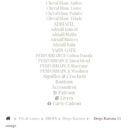
Cheval Blanc Ambre
Cheval Blanc Louve
Cheval blanc Polaire
Cheval Blanc Triade
ADRIAFIL
Adriafil Knitcol
Adriafil Matita
Adriafil Mistero
Adriafil Rafia
YARN GATE
PERFORMANCE Cotton Dazzle
PERFORMANCE Linen blend
PERFORMANCE Macrame
PERFORMANCE Woolinen
Aiguilles & Crochets
Boutons
Accessoires
Patrons
Livres
Carte Cadeau
>
Fils & Laines
>
DROPS
>
Drops Karisma
>
Drops Karisma 11
orange