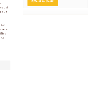
Ajouter au panier
ne
 ce qui
t à un
 est
 gamme
ilieu
x de