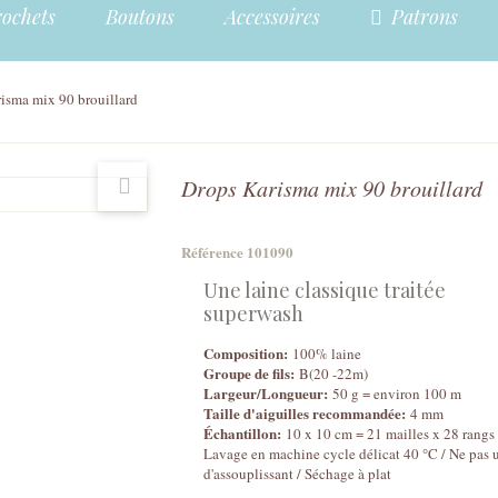
rochets
Boutons
Accessoires
Patrons
isma mix 90 brouillard
Drops Karisma mix 90 brouillard
Référence
101090
Une laine classique traitée
superwash
Composition:
100% laine
Groupe de fils:
B(20 -22m)
Largeur/Longueur:
50 g = environ 100 m
Taille d'aiguilles recommandée:
4 mm
Échantillon:
10 x 10 cm = 21 mailles x 28 rangs
Lavage en machine cycle délicat 40 °C / Ne pas u
d'assouplissant / Séchage à plat