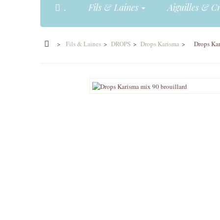
.
Fils & Laines
Aiguilles & C
>
Fils & Laines
>
DROPS
>
Drops Karisma
>
Drops Kar