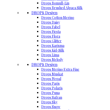
Drops Bomull-Lin
Drops Brushed Alpaca Silk
DROPS Design
Drops Cotton Merino
Drops Daisy
Drops Fabel
Drops Fiesta
Drops Flora
Drops Glitter
Drops Karisma
Drops Kid-Silk
Drops Lima
Drops Melody
DROPS Design
Drops Merino Extra Fine
Drops Muskat
Drops Nepal
Drops Paris
Drops Polaris
Drops Puna
Drops Safran
Drops Sky
Drops Snow