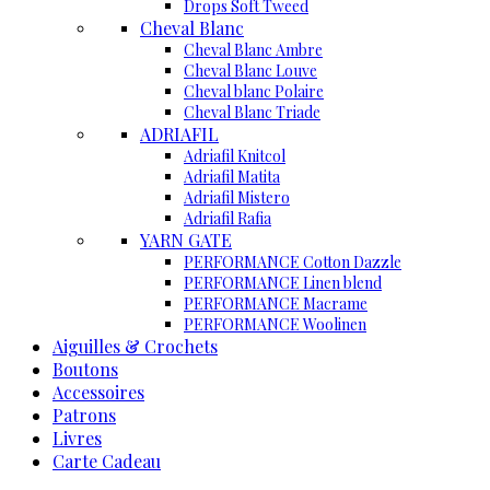
Drops Soft Tweed
Cheval Blanc
Cheval Blanc Ambre
Cheval Blanc Louve
Cheval blanc Polaire
Cheval Blanc Triade
ADRIAFIL
Adriafil Knitcol
Adriafil Matita
Adriafil Mistero
Adriafil Rafia
YARN GATE
PERFORMANCE Cotton Dazzle
PERFORMANCE Linen blend
PERFORMANCE Macrame
PERFORMANCE Woolinen
Aiguilles & Crochets
Boutons
Accessoires
Patrons
Livres
Carte Cadeau