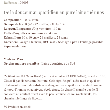
Référence
106003
De la douceur au quotidien en pure laine mérinos
Composition:
100% laine
Groupe de fils:
B (20 - 22 mailles) / 8 ply / DK
Largeur/Longueur:
50 g = environ 110 m
Taille d'aiguilles recommandée:
4 mm
Échantillon:
10 x 10 cm = 21 mailles x 28 rangs
Entretien:
Lavage à la main, 30°C max / Séchage à plat / Feutrage possible
Superwash:
non
Made in:
Perou
Origine matière première:
Laine d'Amérique du Sud
Ce fil est certifié Oeko-Tex® (certificat numéro 23.HPE.36896), Standard 100,
Classe II par Hohenstein Institute. Cela signifie qu'il a été testé et qu'il est
totalement exempt de substances dangereuses et qu'il est considéré comme
sûr pour l'homme et au niveau écologique. La classe II signifie que le fil
convient au contact direct avec la peau comme les sous-vêtements, les
chemises, le linge de lit, etc...
30
Produits en stock