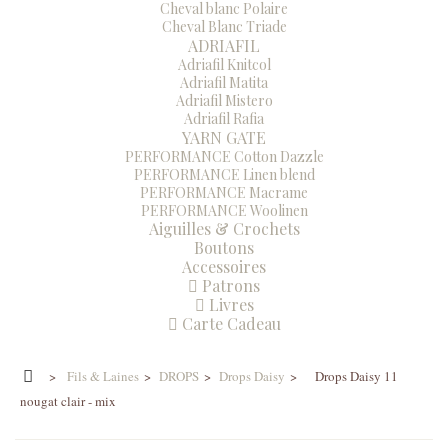
Cheval blanc Polaire
Cheval Blanc Triade
ADRIAFIL
Adriafil Knitcol
Adriafil Matita
Adriafil Mistero
Adriafil Rafia
YARN GATE
PERFORMANCE Cotton Dazzle
PERFORMANCE Linen blend
PERFORMANCE Macrame
PERFORMANCE Woolinen
Aiguilles & Crochets
Boutons
Accessoires
Patrons
Livres
Carte Cadeau
>
Fils & Laines
>
DROPS
>
Drops Daisy
>
Drops Daisy 11
nougat clair - mix