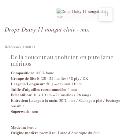
Drops Daisy 11 nougat clair - mix
Référence
106011
De la douceur au quotidien en pure laine
mérinos
Composition:
100% laine
Groupe de fils:
B (20 - 22 mailles) / 8 ply / DK
Largeur/Longueur:
50 g = environ 110 m
Taille d'aiguilles recommandée:
4 mm
Échantillon:
10 x 10 cm = 21 mailles x 28 rangs
Entretien:
Lavage à la main, 30°C max / Séchage à plat / Feutrage
possible
Superwash:
non
Made in:
Perou
Origine matière première:
Laine d'Amérique du Sud