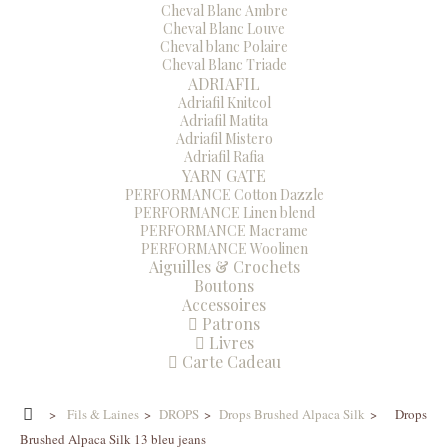
Cheval Blanc Ambre
Cheval Blanc Louve
Cheval blanc Polaire
Cheval Blanc Triade
ADRIAFIL
Adriafil Knitcol
Adriafil Matita
Adriafil Mistero
Adriafil Rafia
YARN GATE
PERFORMANCE Cotton Dazzle
PERFORMANCE Linen blend
PERFORMANCE Macrame
PERFORMANCE Woolinen
Aiguilles & Crochets
Boutons
Accessoires
Patrons
Livres
Carte Cadeau
>
Fils & Laines
>
DROPS
>
Drops Brushed Alpaca Silk
>
Drops
Brushed Alpaca Silk 13 bleu jeans