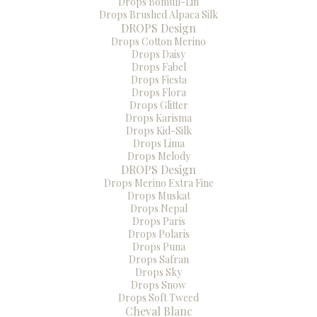
Drops Bomull-Lin
Drops Brushed Alpaca Silk
DROPS Design
Drops Cotton Merino
Drops Daisy
Drops Fabel
Drops Fiesta
Drops Flora
Drops Glitter
Drops Karisma
Drops Kid-Silk
Drops Lima
Drops Melody
DROPS Design
Drops Merino Extra Fine
Drops Muskat
Drops Nepal
Drops Paris
Drops Polaris
Drops Puna
Drops Safran
Drops Sky
Drops Snow
Drops Soft Tweed
Cheval Blanc