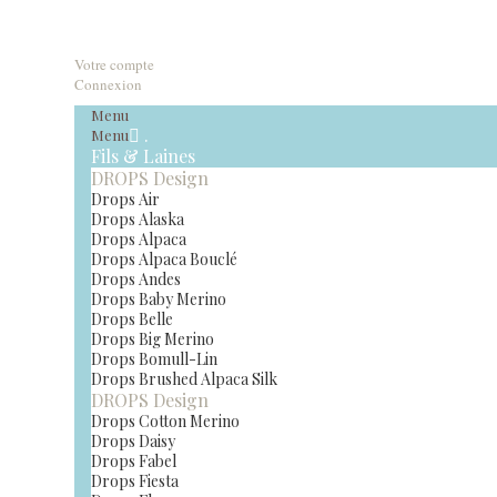
Votre compte
Connexion
Menu
.
Menu
Fils & Laines
DROPS Design
Drops Air
Drops Alaska
Drops Alpaca
Drops Alpaca Bouclé
Drops Andes
Drops Baby Merino
Drops Belle
Drops Big Merino
Drops Bomull-Lin
Drops Brushed Alpaca Silk
DROPS Design
Drops Cotton Merino
Drops Daisy
Drops Fabel
Drops Fiesta