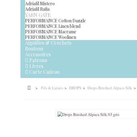
Adriafil Mistero
Adriafil Rafia
YARN GATE
PERFORMANCE Cotton Dazzle
PERFORMANCE Linen blend
PERFORMANCE Macrame
PERFORMANCE Woolinen
Aiguilles & Crochets
Boutons
Accessoires
Patrons
Livres
Carte Cadeau
>
Fils & Laines
>
DROPS
>
Drops Brushed Alpaca Silk
>