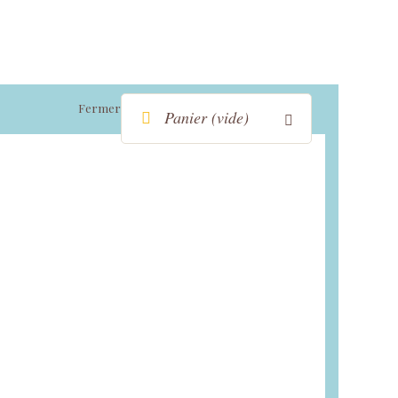
Fermer
Panier
(vide)