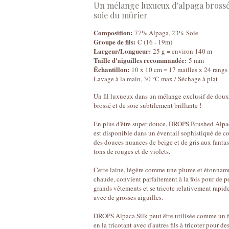
Un mélange luxueux d'alpaga brossé
soie du mûrier
Composition:
77% Alpaga, 23% Soie
Groupe de fils:
C (16 - 19m)
Largeur/Longueur:
25 g = environ 140 m
Taille d'aiguilles recommandée:
5 mm
Échantillon:
10 x 10 cm = 17 mailles x 24 rangs
Lavage à la main, 30 °C max / Séchage à plat
Un fil luxueux dans un mélange exclusif de doux
brossé et de soie subtilement brillante !
En plus d'être super douce, DROPS Brushed Alpa
est disponible dans un éventail sophistiqué de co
des douces nuances de beige et de gris aux fanta
tons de rouges et de violets.
Cette laine, légère comme une plume et étonna
chaude, convient parfaitement à la fois pour de p
grands vêtements et se tricote relativement rapi
avec de grosses aiguilles.
DROPS Alpaca Silk peut être utilisée comme un fi
en la tricotant avec d'autres fils à tricoter pour de