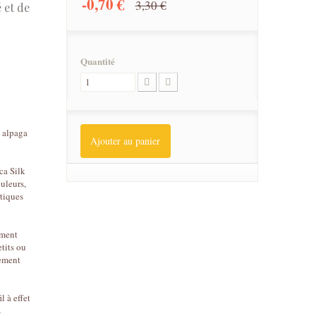
-0,70 €
3,30 €
 et de
Quantité
 alpaga
Ajouter au panier
ca Silk
uleurs,
stiques
mment
etits ou
dement
l à effet
s