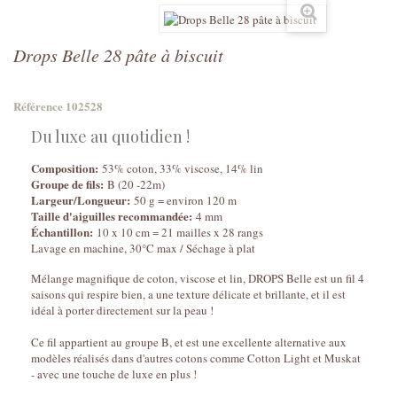
Drops Belle 28 pâte à biscuit
Référence
102528
Du luxe au quotidien !
Composition:
53% coton, 33% viscose, 14% lin
Groupe de fils:
B (20 -22m)
Largeur/Longueur:
50 g = environ 120 m
Taille d'aiguilles recommandée:
4 mm
Échantillon:
10 x 10 cm = 21 mailles x 28 rangs
Lavage en machine, 30°C max / Séchage à plat
Mélange magnifique de coton, viscose et lin, DROPS Belle est un fil 4
saisons qui respire bien, a une texture délicate et brillante, et il est
idéal à porter directement sur la peau !
Ce fil appartient au groupe B, et est une excellente alternative aux
modèles réalisés dans d'autres cotons comme Cotton Light et Muskat
- avec une touche de luxe en plus !