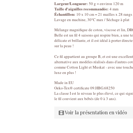
Largeur/Longueur:
50 g = environ 120 m
Taille d'aiguilles recommandée:
4 mm
Échantillon:
10 x 10 cm = 21 mailles x 28 rangs
Lavage en machine, 30°C max / Séchage à plat
Mélange magnifique de coton, viscose et lin, D
Belle est un fil 4 saisons qui respire bien, a une t
délicate et brillante, et il est idéal à porter direc
sur la peau !
Ce fil appartient au groupe B, et est une excellen
alternative aux modèles réalisés dans d'autres co
comme Cotton Light et Muskat - avec une touch
luxe en plus !
Made in EU
Oeko-Tex® certificate 09.HBG.68250
La classe I est le niveau le plus élevé, ce qui sign
le fil convient aux bébés (de 0 à 3 ans).
Voir la présentation en vidéo