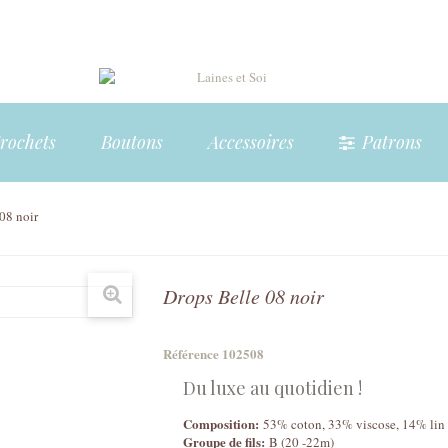
Crochets
Boutons
Accessoires
Patrons
08 noir
Drops Belle 08 noir
Référence
102508
Du luxe au quotidien !
Composition:
53% coton, 33% viscose, 14% lin
Groupe de fils:
B (20 -22m)