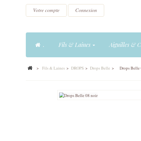
Votre compte
Connexion
.
Fils & Laines
Aiguilles & 
>
Fils & Laines
>
DROPS
>
Drops Belle
>
Drops Belle 