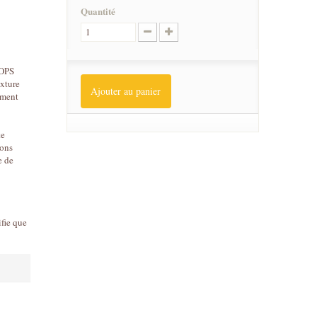
Quantité
ROPS
exture
Ajouter au panier
tement
te
tons
e de
ifie que