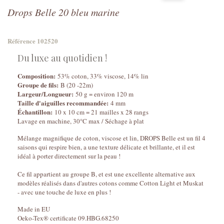
Drops Belle 20 bleu marine
Référence
102520
Du luxe au quotidien !
Composition:
53% coton, 33% viscose, 14% lin
Groupe de fils:
B (20 -22m)
Largeur/Longueur:
50 g = environ 120 m
Taille d'aiguilles recommandée:
4 mm
Échantillon:
10 x 10 cm = 21 mailles x 28 rangs
Lavage en machine, 30°C max / Séchage à plat
Mélange magnifique de coton, viscose et lin, DROPS Belle est un fil 4
saisons qui respire bien, a une texture délicate et brillante, et il est
idéal à porter directement sur la peau !
Ce fil appartient au groupe B, et est une excellente alternative aux
modèles réalisés dans d'autres cotons comme Cotton Light et Muskat
- avec une touche de luxe en plus !
Made in EU
Oeko-Tex® certificate 09.HBG.68250