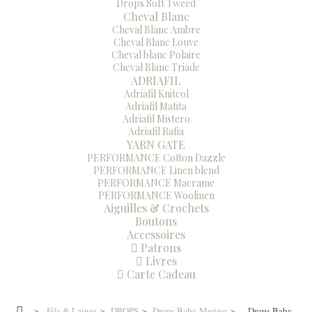
Drops Soft Tweed
Cheval Blanc
Cheval Blanc Ambre
Cheval Blanc Louve
Cheval blanc Polaire
Cheval Blanc Triade
ADRIAFIL
Adriafil Knitcol
Adriafil Matita
Adriafil Mistero
Adriafil Rafia
YARN GATE
PERFORMANCE Cotton Dazzle
PERFORMANCE Linen blend
PERFORMANCE Macrame
PERFORMANCE Woolinen
Aiguilles & Crochets
Boutons
Accessoires
Patrons
Livres
Carte Cadeau
>
Fils & Laines
>
DROPS
>
Drops Baby Merino
>
Drops Baby