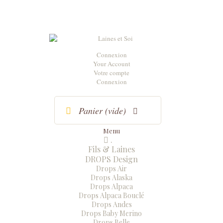
Connexion
Your Account
Votre compte
Connexion
Panier
(vide)
Menu
.
Menu
Fermer
Fils & Laines
DROPS Design
Drops Air
Drops Alaska
Drops Alpaca
Drops Alpaca Bouclé
Drops Andes
Drops Baby Merino
Drops Belle