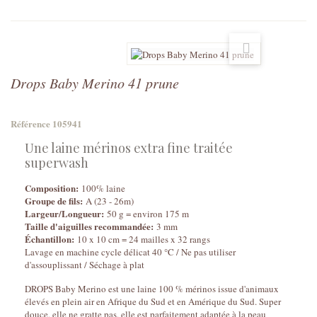
Drops Baby Merino 41 prune
Référence
105941
Une laine mérinos extra fine traitée
superwash
Composition:
100% laine
Groupe de fils:
A (23 - 26m)
Largeur/Longueur:
50 g = environ 175 m
Taille d'aiguilles recommandée:
3 mm
Échantillon:
10 x 10 cm = 24 mailles x 32 rangs
Lavage en machine cycle délicat 40 °C / Ne pas utiliser
d'assouplissant / Séchage à plat
DROPS Baby Merino est une laine 100 % mérinos issue d'animaux
élevés en plein air en Afrique du Sud et en Amérique du Sud. Super
douce, elle ne gratte pas, elle est parfaitement adaptée à la peau