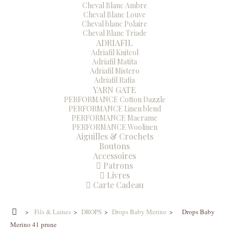
Cheval Blanc Ambre
Cheval Blanc Louve
Cheval blanc Polaire
Cheval Blanc Triade
ADRIAFIL
Adriafil Knitcol
Adriafil Matita
Adriafil Mistero
Adriafil Rafia
YARN GATE
PERFORMANCE Cotton Dazzle
PERFORMANCE Linen blend
PERFORMANCE Macrame
PERFORMANCE Woolinen
Aiguilles & Crochets
Boutons
Accessoires
Patrons
Livres
Carte Cadeau
>
Fils & Laines
>
DROPS
>
Drops Baby Merino
>
Drops Baby
Merino 41 prune