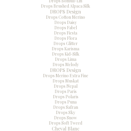
Drops Bomull-Lin
Drops Brushed Alpaca Silk
DROPS Design
Drops Cotton Merino
Drops Daisy
Drops Fabel
Drops Fiesta
Drops Flora
Drops Glitter
Drops Karisma
Drops Kid-Silk
Drops Lima
Drops Melody
DROPS Design
Drops Merino Extra Fine
Drops Muskat
Drops Nepal
Drops Paris
Drops Polaris
Drops Puna
Drops Safran
Drops Sky
Drops Snow
Drops Soft Tweed
Cheval Blanc