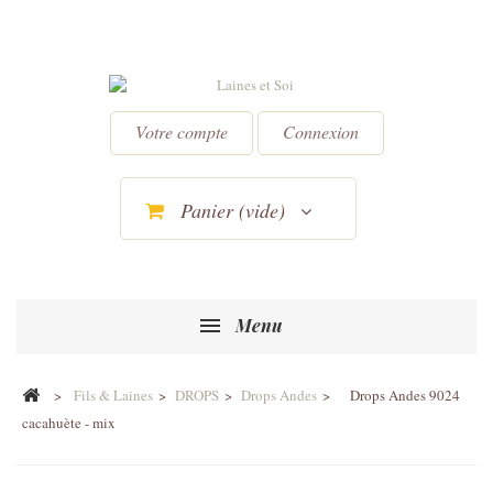
Votre compte
Connexion
Panier
(vide)
Menu
>
Fils & Laines
>
DROPS
>
Drops Andes
>
Drops Andes 9024
cacahuète - mix