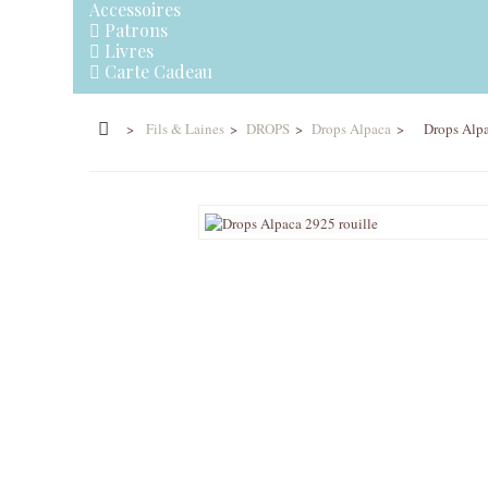
Accessoires
Patrons
Livres
Carte Cadeau
>
Fils & Laines
>
DROPS
>
Drops Alpaca
>
Drops Alpa