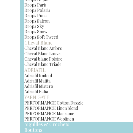
Drops Paris
Drops Polaris
Drops Puna
Drops Safran
Drops Sky
Drops Snow
Drops Soft Tweed
Cheval Blanc
Cheval Blanc Ambre
Cheval Blanc Louve
Cheval blanc Polaire
Cheval Blanc Triade
ADRIAFIL
Adriafil Knitcol
Adriafil Matita
Adriafil Mistero
Adriafil Rafia
YARN GATE
PERFORMANCE Cotton Dazzle
PERFORMANCE Linen blend
PERFORMANCE Macrame
PERFORMANCE Woolinen
Aiguilles & Crochets
Boutons