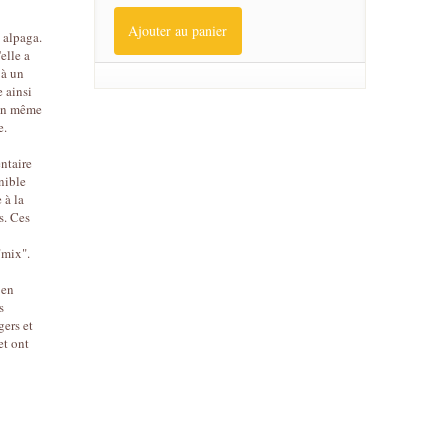
Ajouter au panier
 alpaga.
'elle a
 à un
e ainsi
t en même
re.
entaire
nible
 à la
s. Ces
"mix".
 en
s
gers et
et ont