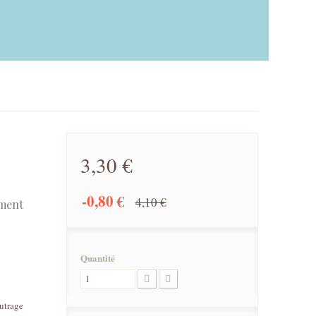
3,30 €
-0,80 €
4,10 €
ement
Quantité
eutrage