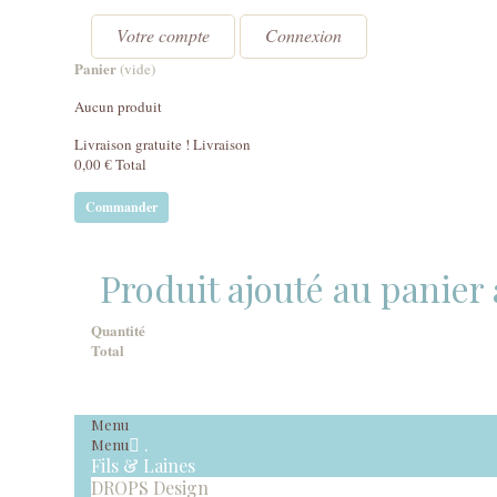
Votre compte
Connexion
Panier
(vide)
Aucun produit
Livraison gratuite !
Livraison
0,00 €
Total
Commander
Produit ajouté au panier
Quantité
Total
Menu
.
Menu
Fils & Laines
DROPS Design