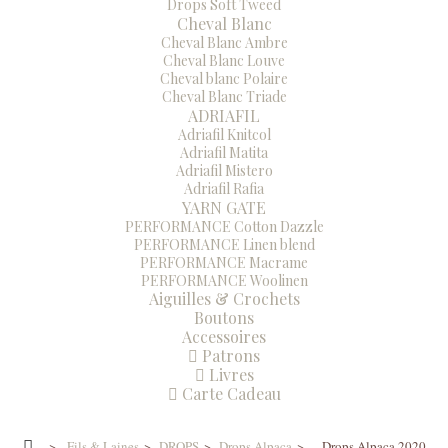
Drops Soft Tweed
Cheval Blanc
Cheval Blanc Ambre
Cheval Blanc Louve
Cheval blanc Polaire
Cheval Blanc Triade
ADRIAFIL
Adriafil Knitcol
Adriafil Matita
Adriafil Mistero
Adriafil Rafia
YARN GATE
PERFORMANCE Cotton Dazzle
PERFORMANCE Linen blend
PERFORMANCE Macrame
PERFORMANCE Woolinen
Aiguilles & Crochets
Boutons
Accessoires
Patrons
Livres
Carte Cadeau
>
Fils & Laines
>
DROPS
>
Drops Alpaca
>
Drops Alpaca 2020