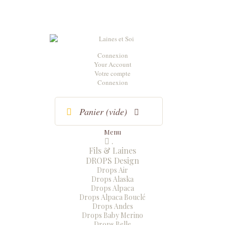
Connexion
Your Account
Votre compte
Connexion
Panier
(vide)
Menu
.
Menu
Fermer
Fils & Laines
DROPS Design
Drops Air
Drops Alaska
Drops Alpaca
Drops Alpaca Bouclé
Drops Andes
Drops Baby Merino
Drops Belle