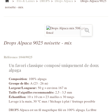
>
Fils & Laines
>
DROPS
>
Drops Alpaca
>
Drops Alpaca 9025
noisette - mix
Drops Alpaca 9025 noisette - mix
Référence
10469025
Un favori classique composé uniquement de doux
alpaga
Composition
: 100% alpaga
Groupe de fils:
A (23 - 26 m)
Largeur/Longueur:
50 g = environ 167 m
Taille d'aiguilles recommandée:
2,5 - 3,5 mm
Échantillon:
10 x 10 cm = 23 mailles x 30 rangs
Lavage à la main, 30 °C max / Séchage à plat / feutrage possible
DROPS Alpaca est un fil magnifique filé en 100% alpaga. La fibre