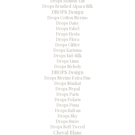
Drops Bomull-Lin
Drops Brushed Alpaca Silk
DROPS Design
Drops Cotton Merino
Drops Daisy
Drops Fabel
Drops Fiesta
Drops Flora
Drops Glitter
Drops Karisma
Drops Kid-Silk
Drops Lima
Drops Melody
DROPS Design
Drops Merino Extra Fine
Drops Muskat
Drops Nepal
Drops Paris
Drops Polaris
Drops Puna
Drops Safran
Drops Sky
Drops Snow
Drops Soft Tweed
Cheval Blanc