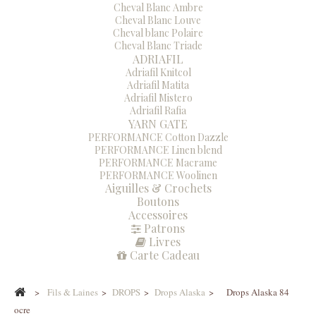
Cheval Blanc Ambre
Cheval Blanc Louve
Cheval blanc Polaire
Cheval Blanc Triade
ADRIAFIL
Adriafil Knitcol
Adriafil Matita
Adriafil Mistero
Adriafil Rafia
YARN GATE
PERFORMANCE Cotton Dazzle
PERFORMANCE Linen blend
PERFORMANCE Macrame
PERFORMANCE Woolinen
Aiguilles & Crochets
Boutons
Accessoires
Patrons
Livres
Carte Cadeau
>
Fils & Laines
>
DROPS
>
Drops Alaska
>
Drops Alaska 84
ocre