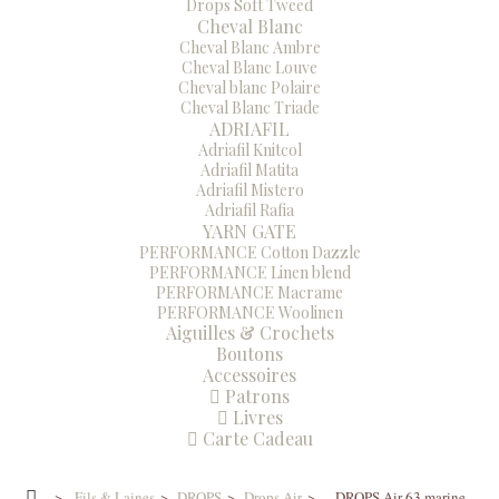
Drops Soft Tweed
Cheval Blanc
Cheval Blanc Ambre
Cheval Blanc Louve
Cheval blanc Polaire
Cheval Blanc Triade
ADRIAFIL
Adriafil Knitcol
Adriafil Matita
Adriafil Mistero
Adriafil Rafia
YARN GATE
PERFORMANCE Cotton Dazzle
PERFORMANCE Linen blend
PERFORMANCE Macrame
PERFORMANCE Woolinen
Aiguilles & Crochets
Boutons
Accessoires
Patrons
Livres
Carte Cadeau
>
Fils & Laines
>
DROPS
>
Drops Air
>
DROPS Air 63 marine