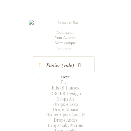
Connexion
Your Account
Votre compte
Connexion
Panier
(vide)
Menu
.
Menu
Fermer
Fils & Laines
DROPS Design
Drops Air
Drops Alaska
Drops Alpaca
Drops Alpaca Bouclé
Drops Andes
Drops Baby Merino
Drops Belle