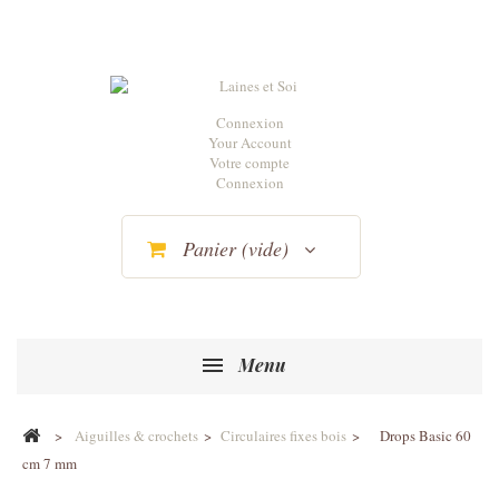
Connexion
Your Account
Votre compte
Connexion
Panier
(vide)
Menu
>
Aiguilles & crochets
>
Circulaires fixes bois
>
Drops Basic 60
cm 7 mm