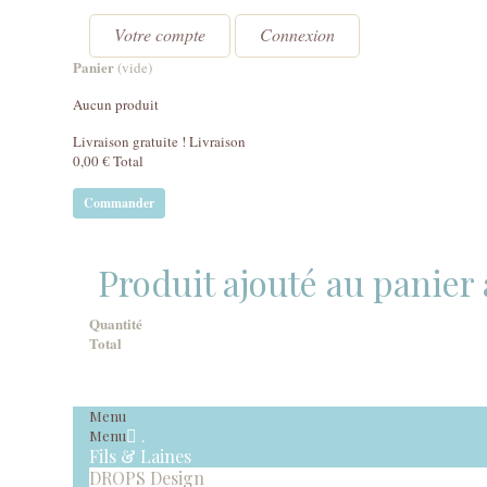
Votre compte
Connexion
Panier
(vide)
Aucun produit
Livraison gratuite !
Livraison
0,00 €
Total
Commander
Produit ajouté au panier
Quantité
Total
Menu
.
Menu
Fils & Laines
DROPS Design