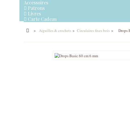
Accessoires
Patrons
Livres
Carte Cadeau
>
Aiguilles & crochets
>
Circulaires fixes bois
>
Drops 