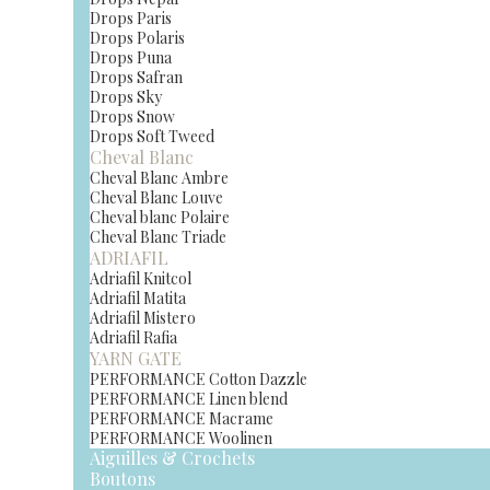
Drops Paris
Drops Polaris
Drops Puna
Drops Safran
Drops Sky
Drops Snow
Drops Soft Tweed
Cheval Blanc
Cheval Blanc Ambre
Cheval Blanc Louve
Cheval blanc Polaire
Cheval Blanc Triade
ADRIAFIL
Adriafil Knitcol
Adriafil Matita
Adriafil Mistero
Adriafil Rafia
YARN GATE
PERFORMANCE Cotton Dazzle
PERFORMANCE Linen blend
PERFORMANCE Macrame
PERFORMANCE Woolinen
Aiguilles & Crochets
Boutons