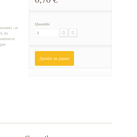
Quantité
istants ; et
l, ils
couleur et
que.
Ajouter au panier