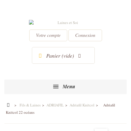
Votre compte
Connexion
Panier
(vide)
Menu
>
Fils & Laines
>
ADRIAFIL
>
Adriafil Knitcol
>
Adriafil
Knitcol 22 océans