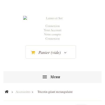
Connexion
Your Account
Votre compte
Connexion
Panier
(vide)
Menu
>
Accessoires
>
Tricotin géant rectangulaire